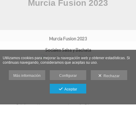
Murcia Fusion 2023
Sociales Salsa y Bachata
Utilizamos cookies para mejorar la navegación web y obtener estadísticas. Si
continuas navegando, consideramos que aceptas su uso.
Más información
Configurar
Rechazar
Aceptar
Galería protegida contra capturas de pantalla: Si haces una captura se
bloqueará el acceso.
Aviso legal
-
Condiciones de venta