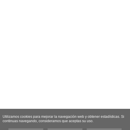
Utilizamos cookies para mejorar la navegación web y obtener estadísticas. Si
continuas navegando, consideramos que aceptas su uso.