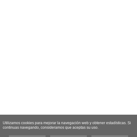
Utilizamos cookies para mejorar la navegación web y obtener estadísticas. Si
continuas navegando, consideramos que aceptas su uso.