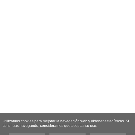
Utilizamos cookies para mejorar la navegación web y obtener estadísticas. Si
continuas navegando, consideramos que aceptas su uso.