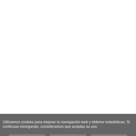
Utilizamos cookies para mejorar la navegación web y obtener estadísticas. Si
continuas navegando, consideramos que aceptas su uso.