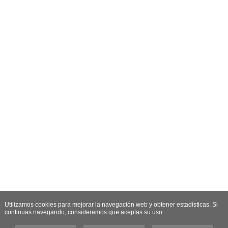
Utilizamos cookies para mejorar la navegación web y obtener estadísticas. Si
continuas navegando, consideramos que aceptas su uso.