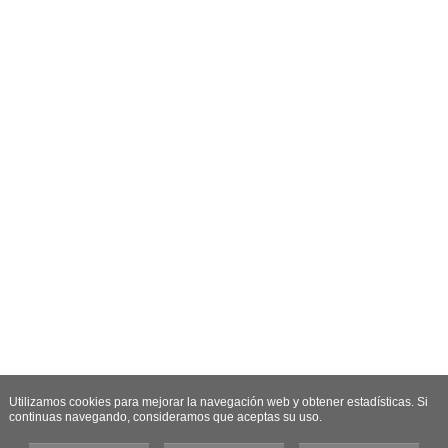
Utilizamos cookies para mejorar la navegación web y obtener estadísticas. Si
continuas navegando, consideramos que aceptas su uso.